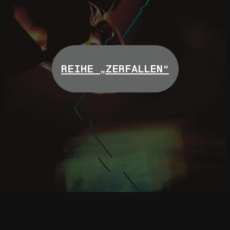
REIHE „ZERFALLEN“